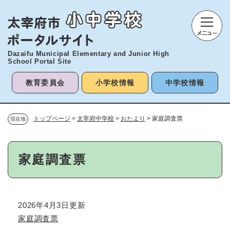
ペ
メニューを飛ばして本文へ
ー
ジ
の
先
Dazaifu Municipal Elementary and
Junior High
頭
School Portal Site
で
す
教育委員会
小学校情報
中学校情報
。
トップページ
>
太宰府中学校
>
おたより
>
家庭調査票
現在地
本
家庭調査票
文
2026年4月3日更新
家庭調査票