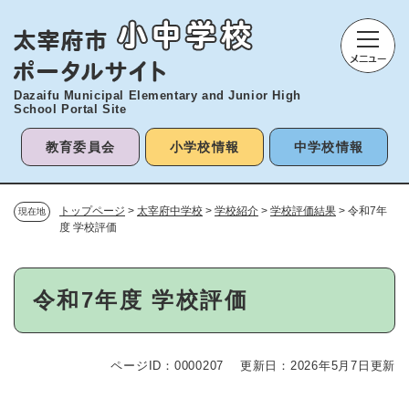
ペ
メニューを飛ばして本文へ
ー
ジ
の
先
Dazaifu Municipal Elementary and
Junior High
頭
School Portal Site
で
す
教育委員会
小学校情報
中学校情報
。
トップページ
>
太宰府中学校
>
学校紹介
>
学校評価結果
>
令和7年
現在地
度 学校評価
本
令和7年度 学校評価
文
ページID：0000207
更新日：2026年5月7日更新