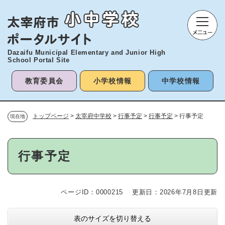
ペ
メニューを飛ばして本文へ
ー
ジ
の
先
Dazaifu Municipal Elementary and
Junior High
頭
School Portal Site
で
す
教育委員会
小学校情報
中学校情報
。
トップページ
>
太宰府中学校
>
行事予定
>
行事予定
>
行事予定
現在地
本
行事予定
文
ページID：0000215
更新日：2026年7月8日更新
表のサイズを切り替える