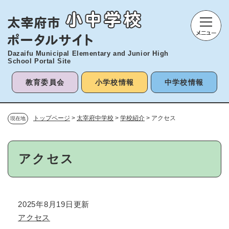
ペ
メニューを飛ばして本文へ
ー
ジ
の
先
Dazaifu Municipal Elementary and
Junior High
頭
School Portal Site
で
す
教育委員会
小学校情報
中学校情報
。
トップページ
>
太宰府中学校
>
学校紹介
>
アクセス
現在地
本
アクセス
文
2025年8月19日更新
アクセス