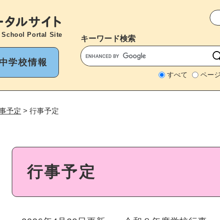
メニューを飛ばして本文へ
 School Portal Site
キーワード
検索
中学校情報
すべて
ペー
事予定
>
行事予定
本
行事予定
文