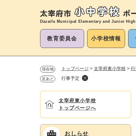
ペ
ー
ジ
Dazaifu Municipal Elementary and
Junior High
の
先
教育委員会
小学校情報
頭
で
す
。
トップページ
>
太宰府東小学校
>
行
現在地
行事予定
足あと
太宰府東小学校
トップページへ
おしらせ