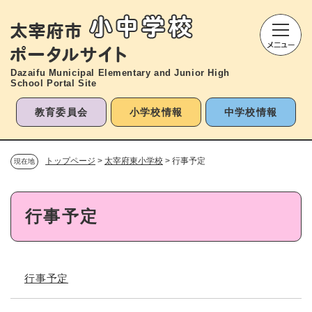
ペ
メニューを飛ばして本文へ
ー
ジ
の
先
Dazaifu Municipal Elementary and
Junior High
頭
School Portal Site
で
す
教育委員会
小学校情報
中学校情報
。
トップページ
>
太宰府東小学校
>
行事予定
現在地
本
行事予定
文
行事予定