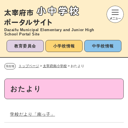
ペ
メニューを飛ばして本文へ
ー
ジ
の
先
Dazaifu Municipal Elementary and
Junior High
頭
School Portal Site
で
す
教育委員会
小学校情報
中学校情報
。
トップページ
>
太宰府南小学校
>
おたより
現在地
本
おたより
文
学校だより「南っ子」