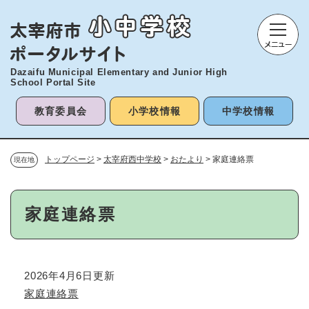
ペ
メニューを飛ばして本文へ
ー
ジ
の
先
Dazaifu Municipal Elementary and
Junior High
頭
School Portal Site
で
す
教育委員会
小学校情報
中学校情報
。
トップページ
>
太宰府西中学校
>
おたより
>
家庭連絡票
現在地
本
家庭連絡票
文
2026年4月6日更新
家庭連絡票