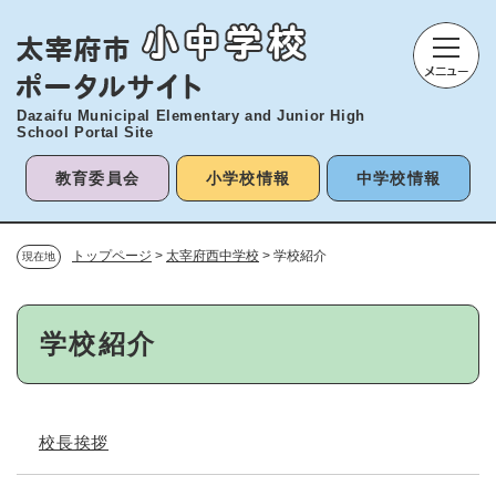
ペ
メニューを飛ばして本文へ
ー
ジ
の
先
Dazaifu Municipal Elementary and
Junior High
頭
School Portal Site
で
す
教育委員会
小学校情報
中学校情報
。
トップページ
>
太宰府西中学校
>
学校紹介
現在地
本
学校紹介
文
校長挨拶