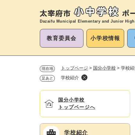
ペ
ー
ジ
Dazaifu Municipal Elementary and
Junior High
の
先
教育委員会
小学校情報
頭
で
す
。
トップページ
>
国分小学校
>
学校紹
現在地
学校紹介
足あと
国分小学校
トップページへ
学校紹介