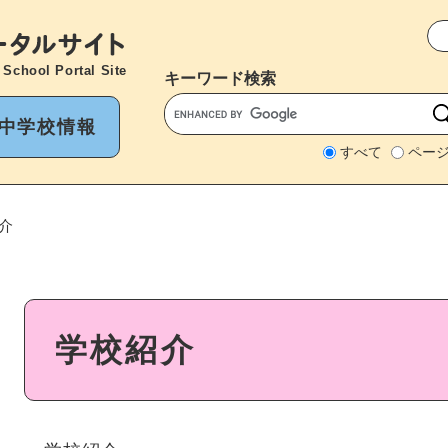
メニューを飛ばして本文へ
 School Portal Site
キーワード
検索
中学校情報
すべて
ペー
介
本
学校紹介
文