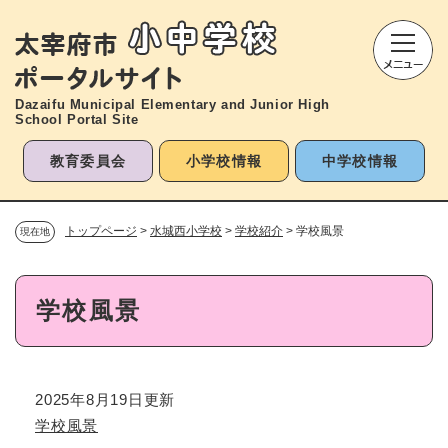
ペ
メニューを飛ばして本文へ
ー
ジ
の
先
Dazaifu Municipal Elementary and
Junior High
頭
School Portal Site
で
す
教育委員会
小学校情報
中学校情報
。
トップページ
>
水城西小学校
>
学校紹介
>
学校風景
現在地
本
学校風景
文
2025年8月19日更新
学校風景