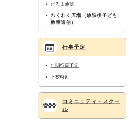
だるま通信
わくわく広場（放課後子ども
教室通信）
行事予定
年間行事予定
下校時刻
コミニュティ・スクー
ル