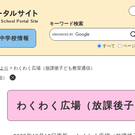
メニューを飛ばして本文へ
 School Portal Site
キーワード
検索
中学校情報
すべて
ペー
より
>
わくわく広場（放課後子ども教室通信）
信）
本
わくわく広場（放課後子
文