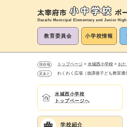
ペ
ー
ジ
Dazaifu Municipal Elementary and
Junior High
の
先
教育委員会
小学校情報
頭
で
す
。
トップページ
>
水城西小学校
>
おた
現在地
わくわく広場（放課後子ども教室通
足あと
水城西小学校
トップページへ
学校紹介