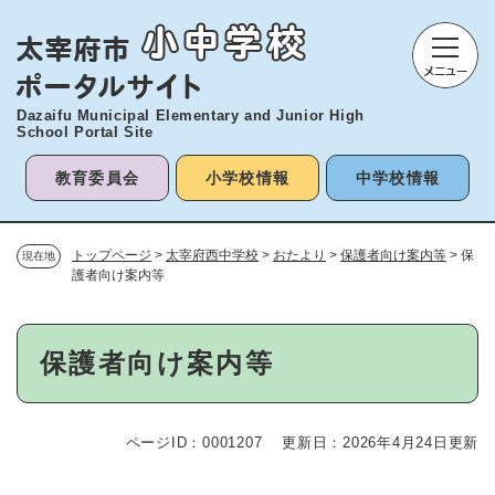
ペ
メニューを飛ばして本文へ
ー
ジ
の
先
Dazaifu Municipal Elementary and
Junior High
頭
School Portal Site
で
す
教育委員会
小学校情報
中学校情報
。
トップページ
>
太宰府西中学校
>
おたより
>
保護者向け案内等
>
保
現在地
護者向け案内等
本
保護者向け案内等
文
ページID：0001207
更新日：2026年4月24日更新