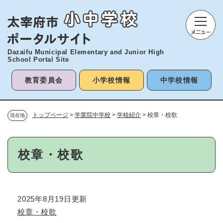
ペ
メニューを飛ばして本文へ
ー
ジ
の
先
Dazaifu Municipal Elementary and
Junior High
頭
School Portal Site
で
す
教育委員会
小学校情報
中学校情報
。
トップページ
>
学業院中学校
>
学校紹介
>
校章・校歌
現在地
本
校章・校歌
文
2025年8月19日更新
校章・校歌