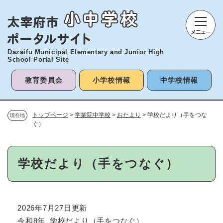
ペ
メニューを飛ばして本文へ
ー
ジ
の
先
Dazaifu Municipal Elementary and
Junior High
頭
School Portal Site
で
す
教育委員会
小学校情報
中学校情報
。
トップページ
>
学業院中学校
>
おたより
>
学校だより（手をつな
現在地
ぐ）
本
学校だより（手をつなぐ）
文
2026年7月27日更新
令和8年_学校だより（手をつなぐ）