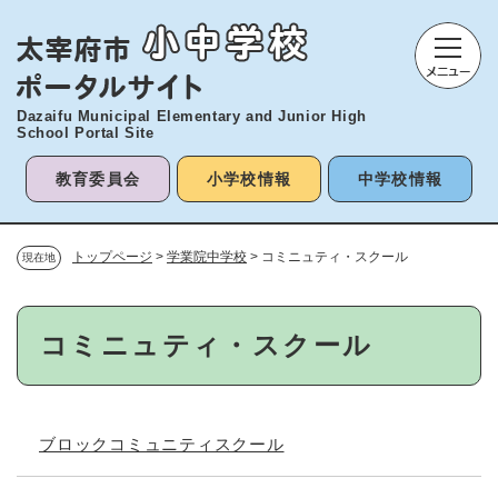
ペ
メニューを飛ばして本文へ
ー
ジ
の
先
Dazaifu Municipal Elementary and
Junior High
頭
School Portal Site
で
す
教育委員会
小学校情報
中学校情報
。
トップページ
>
学業院中学校
>
コミニュティ・スクール
現在地
本
コミニュティ・スクール
文
ブロックコミュニティスクール