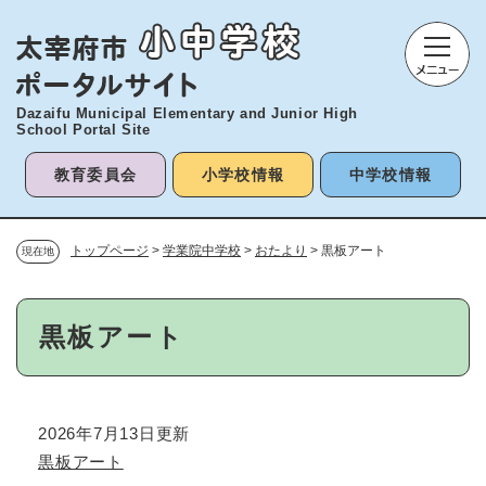
ペ
メニューを飛ばして本文へ
ー
ジ
の
先
Dazaifu Municipal Elementary and
Junior High
頭
School Portal Site
で
す
教育委員会
小学校情報
中学校情報
。
トップページ
>
学業院中学校
>
おたより
>
黒板アート
現在地
本
黒板アート
文
2026年7月13日更新
黒板アート