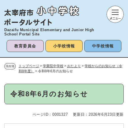
ペ
メニューを飛ばして本文へ
ー
ジ
の
先
Dazaifu Municipal Elementary and
Junior High
頭
School Portal Site
で
す
教育委員会
小学校情報
中学校情報
。
トップページ
>
学業院中学校
>
おたより
>
学校からのお知らせ（令
現在地
和8年度）
>
令和8年6月のお知らせ
本
令和8年6月のお知らせ
文
ページID：0001327
更新日：2026年6月23日更新