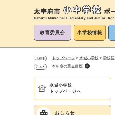
ペ
ー
ジ
Dazaifu Municipal Elementary and
Junior High
の
先
教育委員会
小学校情報
頭
で
す
。
トップページ
>
水城小学校
>
学校紹
現在地
本年度の重点目標
足あと
水城小学校
トップページへ
おしらせ