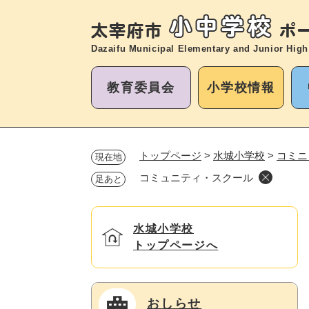
ペ
ー
ジ
Dazaifu Municipal Elementary and
Junior High
の
先
教育委員会
小学校情報
頭
で
す
。
トップページ
>
水城小学校
>
コミニ
現在地
コミュニティ・スクール
足あと
水城小学校
トップページへ
おしらせ