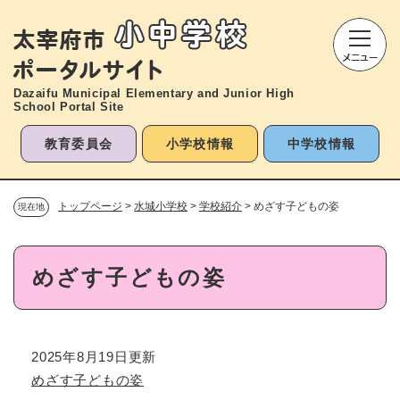
ペ
メニューを飛ばして本文へ
ー
ジ
の
先
Dazaifu Municipal Elementary and
Junior High
頭
School Portal Site
で
す
教育委員会
小学校情報
中学校情報
。
トップページ
>
水城小学校
>
学校紹介
>
めざす子どもの姿
現在地
本
めざす子どもの姿
文
2025年8月19日更新
めざす子どもの姿