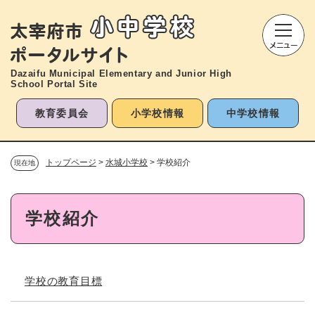
ペ
メニューを飛ばして本文へ
ー
ジ
の
先
Dazaifu Municipal Elementary and
Junior High
頭
School Portal Site
で
す
教育委員会
小学校情報
中学校情報
。
トップページ
>
水城小学校
>
学校紹介
現在地
本
学校紹介
文
学校の教育目標