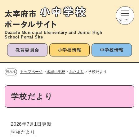
ペ
メニューを飛ばして本文へ
ー
ジ
の
先
Dazaifu Municipal Elementary and
Junior High
頭
School Portal Site
で
す
教育委員会
小学校情報
中学校情報
。
トップページ
>
水城小学校
>
おたより
>
学校だより
現在地
本
学校だより
文
2026年7月1日更新
学校だより